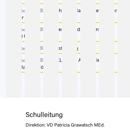
7:45 Uhr: Schulanfangsethikfeier
21 Sep. 2026
in der Aula
4d: Elternabend/Klassenforum
22 Sep. 2026
18:00 Uhr
Landesfeiertag
24 Sep. 2026
ALLE KLASSEN: Autorenlesung
25 Sep. 2026
mit Hannes Hörndler
Schulleitung
Direktion:
VD Patricia Grawatsch MEd.