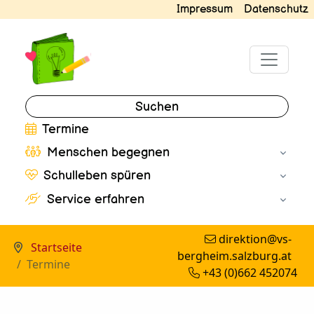
Impressum
Datenschutz
Suchen
Termine
Menschen begegnen
Schulleben spüren
Service erfahren
direktion@vs-
Startseite
bergheim.salzburg.at
Termine
+43 (0)662 452074