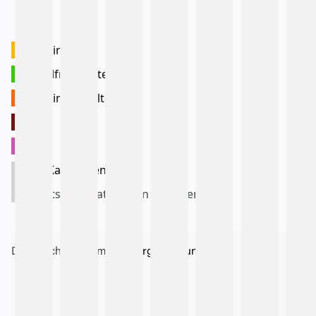
6
Termine
Schulfreie Zeiten
Termine für Eltern
1a
1b
Alle Kategorien ...
Events aller Kategorien anzeigen
Diese Schule ist im
Salzburger Bildungsnetz