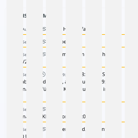
NÄCHSTE TERMINE
Maria Himmelfahrt
15 Aug. 2026
Schulbeginn
07 Sep. 2026
Willkommen im Schuljahr
14 Sep. 2026
2026/27!
-
18:15 Uhr STB-
16 Sep. 2026
18:15
19:15
Infoabend in der Aula, anschl. um ca. 19:00 Uhr
Elternabend für die 1. Klassen und VSK in der
Aula
4a+4c:
17 Sep. 2026
Elternabend/Klassenforum 18:00 Uhr
4b: Elternabend/Klassenforum
21 Sep. 2026
19:00 Uhr