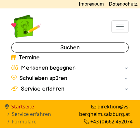
Impressum
Datenschutz
Suchen
Termine
Menschen begegnen
Schulleben spüren
Service erfahren
Startseite
direktion@vs-
Service erfahren
bergheim.salzburg.at
Formulare
+43 (0)662 452074