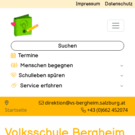
Impressum
Datenschutz
Suchen
Termine
Menschen begegnen
Schulleben spüren
Service erfahren
direktion@vs-bergheim.salzburg.at
Startseite
+43 (0)662 452074
Volksschule Bergheim