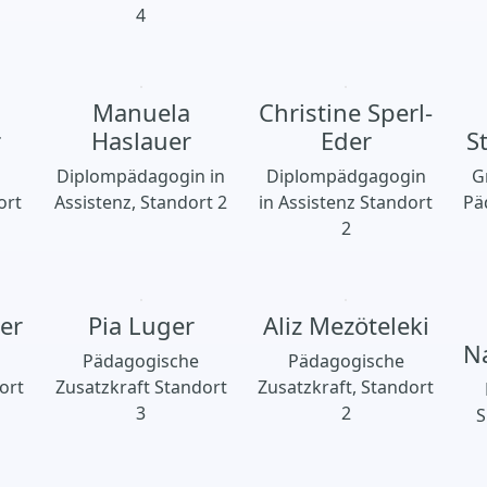
4
Manuela
Christine Sperl-
r
Haslauer
Eder
S
Diplompädagogin in
Diplompädgagogin
G
ort
Assistenz, Standort 2
in Assistenz Standort
Pä
2
er
Pia Luger
Aliz Mezöteleki
N
Pädagogische
Pädagogische
ort
Zusatzkraft Standort
Zusatzkraft, Standort
3
2
S