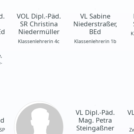
d.
VOL Dipl.-Päd.
VL Sabine
SR Christina
Niederstraßer,
Ed
Niedermüller
BEd
K
Klassenlehrerin 4c
Klassenlehrerin 1b
,
e-
VL Dipl.-Päd.
VL
Ed
Mag. Petra
Steingaßner
BSP
Zw