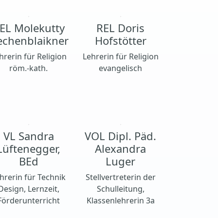
EL Molekutty
REL Doris
echenblaikner
Hofstötter
hrerin für Religion
Lehrerin für Religion
röm.-kath.
evangelisch
VL Sandra
VOL Dipl. Päd.
Lüftenegger,
Alexandra
BEd
Luger
hrerin für Technik
Stellvertreterin der
Design, Lernzeit,
Schulleitung,
Förderunterricht
Klassenlehrerin 3a