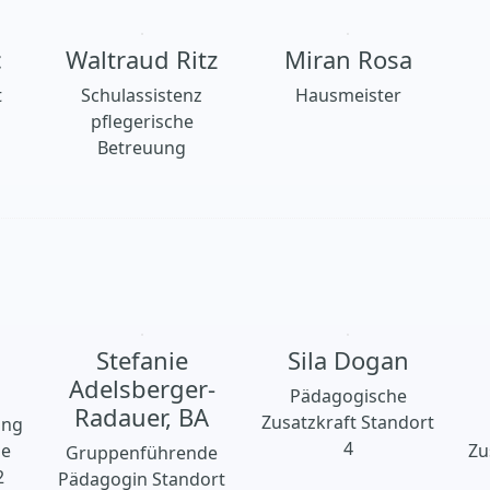
c
Waltraud Ritz
Miran Rosa
t
Schulassistenz
Hausmeister
pflegerische
Betreuung
Stefanie
Sila Dogan
Adelsberger-
Pädagogische
Radauer, BA
Zusatzkraft Standort
ung
4
de
Zu
Gruppenführende
2
Pädagogin Standort