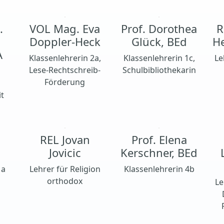
.
VOL Mag. Eva
Prof. Dorothea
R
Doppler-Heck
Glück, BEd
H
A
Klassenlehrerin 2a,
Klassenlehrerin 1c,
Le
Lese-Rechtschreib-
Schulbibliothekarin
Förderung
it
REL Jovan
Prof. Elena
Jovicic
Kerschner, BEd
1a
Lehrer für Religion
Klassenlehrerin 4b
orthodox
Le