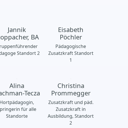
Jannik
Eisabeth
toppacher, BA
Pöchler
ruppenführender
Pädagogische
dagoge Standort 2
Zusatzkraft Standort
1
Alina
Christina
achman-Tecza
Prommegger
Hortpädagogin,
Zusatzkraft und päd.
pringerin für alle
Zusatzkraft in
Standorte
Ausbildung, Standort
2