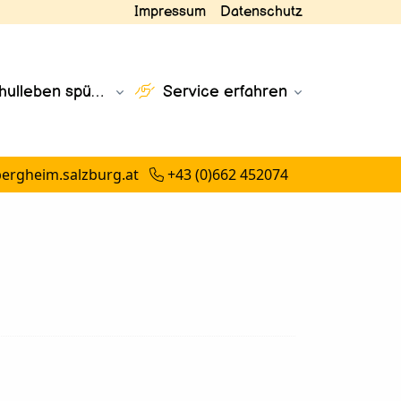
Impressum
Datenschutz
ulleben spüren
Service erfahren
bergheim.salzburg.at
+43 (0)662 452074