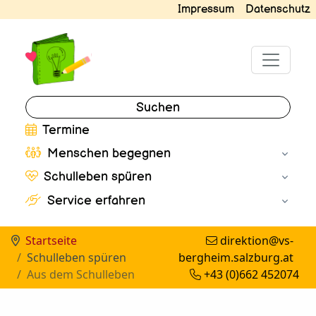
Impressum
Datenschutz
Suchen
Termine
Menschen begegnen
Schulleben spüren
Service erfahren
Startseite
direktion@vs-
Schulleben spüren
bergheim.salzburg.at
Aus dem Schulleben
+43 (0)662 452074