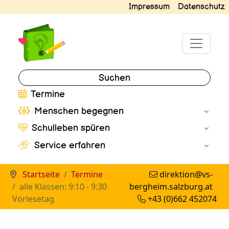
Impressum
Datenschutz
Suchen
Termine
Menschen begegnen
Schulleben spüren
Service erfahren
Startseite
Termine
direktion@vs-
alle Klassen: 9:10 - 9:30
bergheim.salzburg.at
Vorlesetag
+43 (0)662 452074